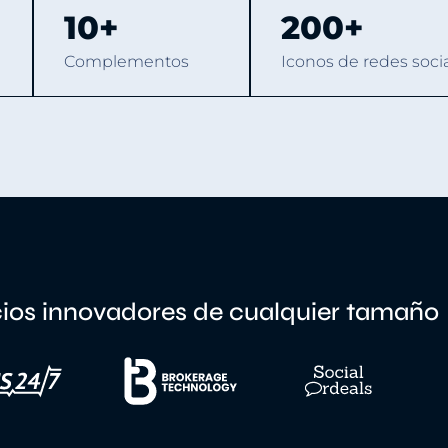
10+
200+
Complementos
Iconos de redes soci
cios innovadores de cualquier tamaño