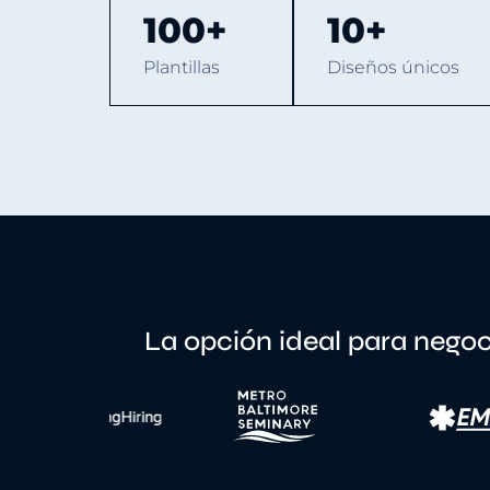
100+
10+
Plantillas
Diseños únicos
La opción ideal para nego