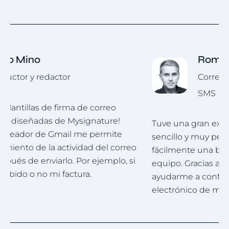
Roman Hotsiak
Correo electrónico y marketing por
SMS
Tuve una gran experiencia. Mysignature es muy
M
sencillo y muy personalizable. Puedo crear
p
fácilmente una bonita firma profesional para mi
e
equipo. Gracias al equipo de asistencia por
g
ayudarme a configurar una firma para el correo
electrónico de mi empresa.
Item
1
of