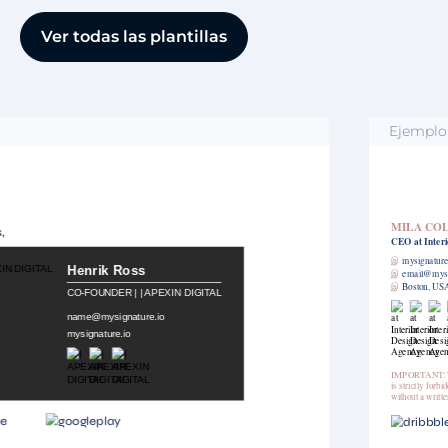
Ver todas las plantillas
Ejemplo
MILA COLLINS
CEO
at Interior Design Agency
இ
mysignature.io
இ
email@mysignature.io
இ
Boston, USA
IMPORTANT: The contents of this email and any attachments are confidential. It
is strictly forbidden to share any part of this message with any third party,
without a written consent of the sender.