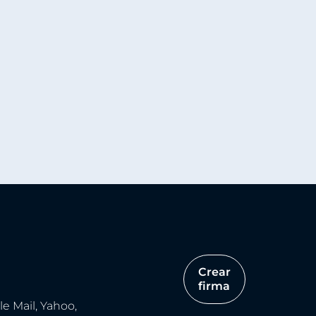
Crear
firma
e Mail, Yahoo,