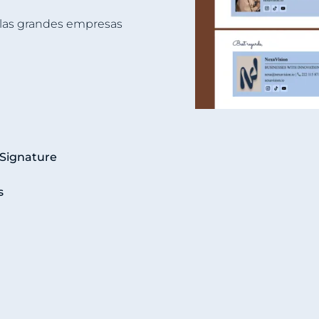
r las grandes empresas
ySignature
s