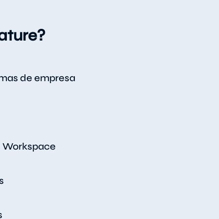
ature?
irmas de empresa
le Workspace
s
s