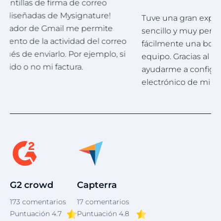
Tuve una gran experiencia. Mysignature es muy
M
sencillo y muy personalizable. Puedo crear
p
fácilmente una bonita firma profesional para mi
e
equipo. Gracias al equipo de asistencia por
g
ayudarme a configurar una firma para el correo
electrónico de mi empresa.
Item
1
of
4
G2 crowd
Capterra
173
comentarios
17
comentarios
Puntuación
4.7
Puntuación 4.8